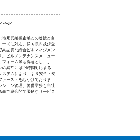
.co.jp
の地元異業種企業との連携と自
ニーズに対応。静岡県内及び愛
で高品質な総合ビルマネジメン
す。ビルメンテナンスメニュー
リフォーム等も得意とし、ま
ンの異常には24時間対応する
』システムにより、より安全・安
ファーストを心がけておりま
ンション管理、警備業務も当社
る事で総合的で優良なサービス