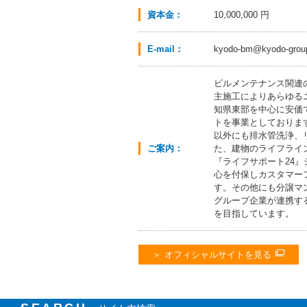
資本金：
10,000,000 円
E-mail：
kyodo-bm@kyodo-group
ビルメンテナンス関連
主施工によりあらゆる
知県東部を中心に安価
トを事業としておりま
以外にも排水管洗浄、
ご案内：
た、建物のライフライ
『ライフサポート24
心を付保しカスタマー
す。その他にも分譲マ
グループ企業が連携す
を目指しています。
オフィシャルサイトを見る